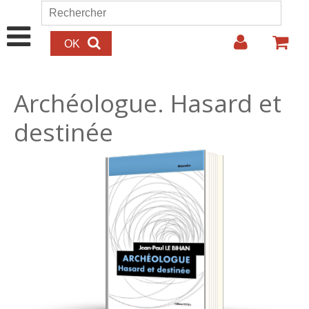
Aller au contenu principal
Rechercher
Formulaire de recherche
Archéologue. Hasard et
destinée
23.00€