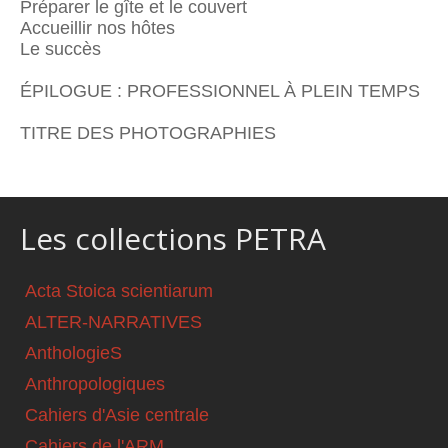
Préparer le gîte et le couvert
Accueillir nos hôtes
Le succès
ÉPILOGUE : PROFESSIONNEL À PLEIN TEMPS
TITRE DES PHOTOGRAPHIES
Les collections PETRA
Acta Stoica scientiarum
ALTER-NARRATIVES
AnthologieS
Anthropologiques
Cahiers d'Asie centrale
Cahiers de l'ARM