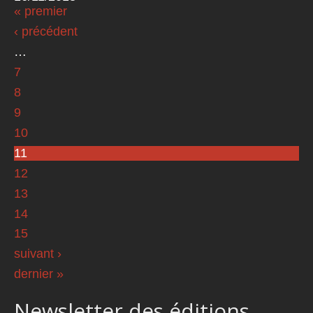
« premier
Pages
‹ précédent
…
7
8
9
10
11
12
13
14
15
suivant ›
dernier »
Newsletter des éditions