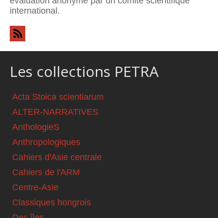
évaluation anonyme par un comité scientifique
international.
Les collections PETRA
Acta Stoica scientiarum
ALTER-NARRATIVES
AnthologieS
Anthropologiques
Cahiers d'Asie centrale
Cahiers de l'ARM
Centre-Asie
Classiques hongrois
Des îles