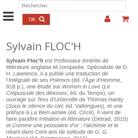
Aller au contenu principal
Rechercher
Formulaire de recherche
Sylvain FLOC'H
Sylvain Floc’h
est Professeur émérite de
littérature anglaise et comparée. Spécialiste de D.
H. Lawrence, il a publié une traduction de
l’
Intégrale
de ses
Poèmes
(éd. l’Âge d’Homme,
918 p.), une étude sur
Women in Love
(
Le
Crépuscule des déesses
, éd. du Temps), un
ouvrage sur
Tess d’Urberville
de Thomas Hardy
(
Sous le silence du ciel
, éd. Vallongues), et une
préface à
La Bien-aimée
(éd. Circé). Il vient de
faire paraître
Initiation et littérature
(Detrad, 2015)
et
Comme une poussière d’or : l’alchimie et le
néant dans
Cent ans de solitude
de G. G.