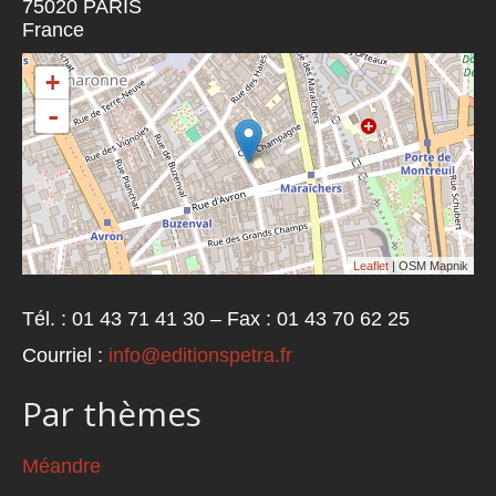
75020
PARIS
France
+
-
Leaflet
| OSM Mapnik
Tél. : 01 43 71 41 30 – Fax : 01 43 70 62 25
Courriel :
info@editionspetra.fr
Par thèmes
Méandre