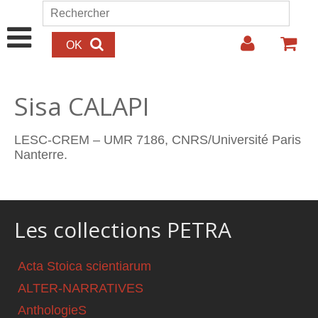
Aller au contenu principal
Rechercher
Formulaire de recherche
Sisa CALAPI
LESC-CREM – UMR 7186, CNRS/Université Paris
Nanterre.
Les collections PETRA
Acta Stoica scientiarum
ALTER-NARRATIVES
AnthologieS