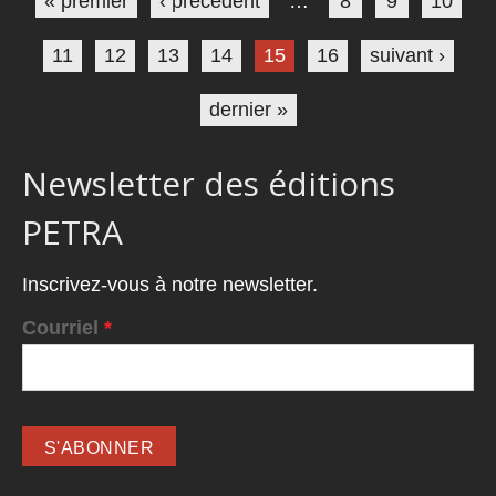
« premier
‹ précédent
…
8
9
10
11
12
13
14
15
16
suivant ›
dernier »
Newsletter des éditions
PETRA
Inscrivez-vous à notre newsletter.
Courriel
*