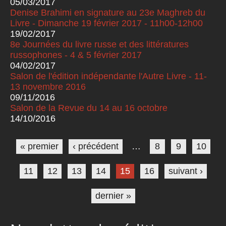
05/03/2017
Denise Brahimi en signature au 23e Maghreb du
Livre - Dimanche 19 février 2017 - 11h00-12h00
19/02/2017
8e Journées du livre russe et des littératures
russophones - 4 & 5 février 2017
04/02/2017
Salon de l'édition indépendante l'Autre Livre - 11-
13 novembre 2016
09/11/2016
Salon de la Revue du 14 au 16 octobre
14/10/2016
Pages
« premier
‹ précédent
…
8
9
10
11
12
13
14
15
16
suivant ›
dernier »