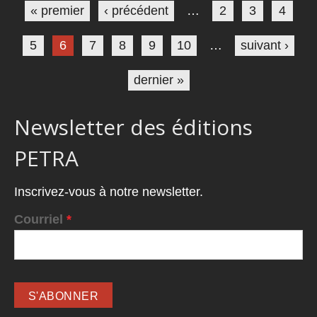
« premier
‹ précédent
…
2
3
4
5
6
7
8
9
10
…
suivant ›
dernier »
Newsletter des éditions
PETRA
Inscrivez-vous à notre newsletter.
Courriel
*