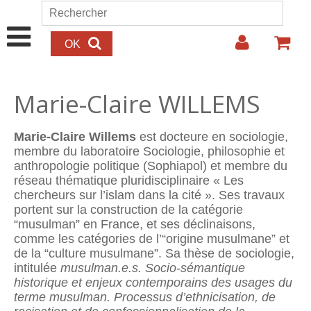
Aller au contenu principal
Rechercher
Formulaire de recherche
Marie-Claire WILLEMS
Marie-Claire Willems
est docteure en sociologie,
membre du labo­ratoire Sociologie, philosophie et
anthropologie politique (Sophiapol) et membre du
réseau thématique pluridisciplinaire « Les
chercheurs sur l’islam dans la cité ». Ses travaux
portent sur la construction de la caté­gorie
“musulman” en France, et ses déclinaisons,
comme les catégories de l’“origine musulmane” et
de la “culture musulmane”. Sa thèse de sociologie,
intitulée
musulman.e.s. Socio-sémantique
historique et
enjeux contemporains des usages du
terme musulman. Processus d’ethni
cisation, de