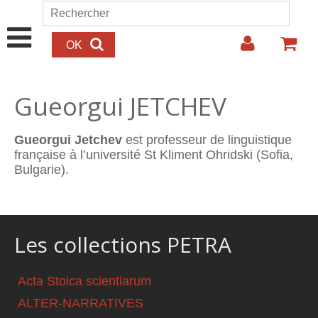
Aller au contenu principal
Rechercher
Formulaire de recherche
Gueorgui JETCHEV
Gueorgui Jetchev
est professeur de linguistique
française à l’université St Kliment Ohridski (Sofia,
Bulgarie).
Les collections PETRA
Acta Stoica scientiarum
ALTER-NARRATIVES