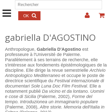
Aller au contenu principal
Rechercher
Formulaire de recherche
gabriella D'AGOSTINO
Anthropologue,
Gabriella D'Agostino
est
professeure à l'Université de Palerme.
Parallèlement à ses terrains de recherche, elle
s'intéresse aux fondements épistémologiques de la
discipline. Elle dirige la revue semestrielle
Archivio
Antropologico Mediterraneo
et occupe le poste de
directrice scientifique du
Festival internazionale di
documentari Sole Luna Doc Film Festival
. Elle a
notamment publié
Da vicino et da lontano. Uomini
e cose di Sicilia
(Palerme, 2002),
Forme del
tempo. Introduzionea un immaginario populare
(Palerme, 2008),
Altre storie. Memoria dell'Italia in