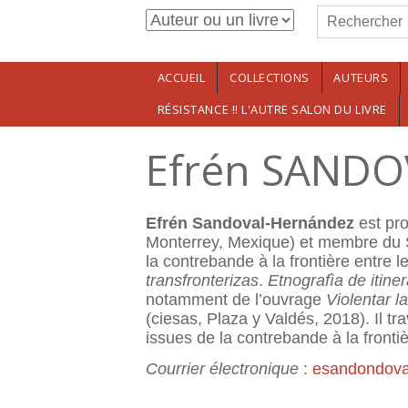
Formulaire de r
Aller au contenu principal
Rechercher
ACCUEIL
COLLECTIONS
AUTEURS
RÉSISTANCE !! L'AUTRE SALON DU LIVRE
Efrén SAND
Efrén Sandoval-Hernández
est pro
Monterrey, Mexique) et membre du S
la contrebande à la frontière entre l
transfronterizas
.
Etnografìa de itine
notamment de l’ouvrage
Violentar l
(ciesas, Plaza y Valdés, 2018). Il t
issues de la contrebande à la fronti
Courrier électronique
:
esandondova