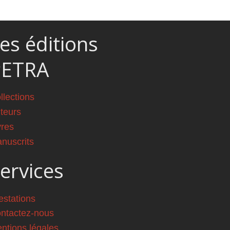
es éditions
PETRA
llections
teurs
vres
nuscrits
ervices
estations
ntactez-nous
ntions légales