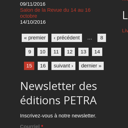
09/11/2016
Salon de la Revue du 14 au 16
L
octobre
14/10/2016
Pages
Li
« premier
‹ précédent
…
8
9
10
11
12
13
14
15
16
suivant ›
dernier »
Newsletter des
éditions PETRA
Inscrivez-vous à notre newsletter.
Courriel
*