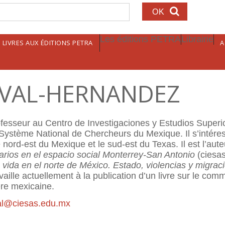
echerche
Les éditions PETRA
Librairie
LIVRES AUX ÉDITIONS PETRA
A
OVAL-HERNANDEZ
fesseur au Centro de Investigaciones y Estudios Superio
ystème National de Chercheurs du Mexique. Il s’intéres
e nord-est du Mexique et le sud-est du Texas. Il est l’aute
rarios en el espacio social Monterrey-San Antonio
(ciesas
a vida en el norte de México.
Estado, violencias y migrac
ravaille actuellement à la publication d’un livre sur le c
ère mexicaine.
l@ciesas.edu.mx