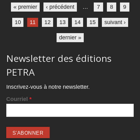
« premier
‹ précédent
…
7
8
9
10
11
12
13
14
15
suivant ›
dernier »
Newsletter des éditions
PETRA
Inscrivez-vous à notre newsletter.
Courriel
*