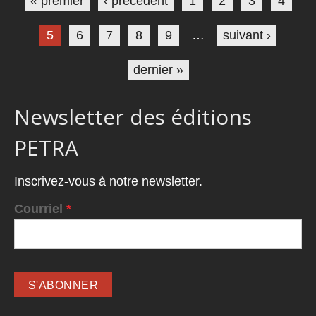
« premier
‹ précédent
1
2
3
4
5
6
7
8
9
…
suivant ›
dernier »
Newsletter des éditions
PETRA
Inscrivez-vous à notre newsletter.
Courriel
*