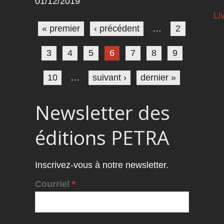
01/12/2019
Pages
Li
« premier
‹ précédent
…
2
3
4
5
6
7
8
9
10
…
suivant ›
dernier »
Newsletter des
éditions PETRA
Inscrivez-vous à notre newsletter.
Courriel
*