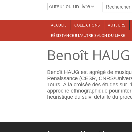
Formulaire de r
Aller au contenu principal
Rechercher
ACCUEIL
COLLECTIONS
AUTEURS
RÉSISTANCE !! L'AUTRE SALON DU LIVRE
Benoît HAUG
Benoît HAUG est agrégé de musique,
Renaissance (CESR, CNRS/Universit
Tours. À la croisée des études sur l
approche ethnographique pour interro
heuristique du suivi détaillé du pr