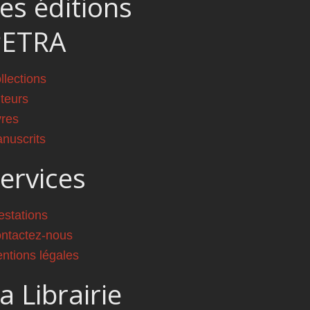
es éditions
PETRA
llections
teurs
vres
nuscrits
ervices
estations
ntactez-nous
ntions légales
a Librairie