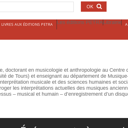
echerche
Les éditions PETRA
Librairie
LIVRES AUX ÉDITIONS PETRA
A
 doctorant en musicologie et anthropologie au Centre 
é de Tours) et enseignant au département de Musique-M
’interprétation musicale et des sciences humaines et soci
ger les interprétations actuelles des musiques anciennes.
ocessus – musical et humain – d’enregistrement d’un dis