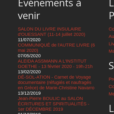
Événements à
L
venir
SALON DU LIVRE INSULAIRE
Co
d'OUESSANT (11-14 juillet 2020)
Au
11/07/2020
Li
COMMUNIQUÉ de l'AUTRE LIVRE (6
mai 2020)
Ma
07/05/2020
ALEIDA ASSMANN A L'INSTITUT
S
GOETHE - 13 février 2020 - 19h-21h
13/02/2020
DÉ-SOL-ATION - Carnet de Voyage
Pr
documentaire (réfugiés et naufragés
Co
en Grèce) de Marie-Christine Navarro
13/12/2019
Me
Jean-Pierre BOULIC au SALON
ÉCRITURES ET SPIRITUALITÉS -
L
1er DÉCEMBRE 2019