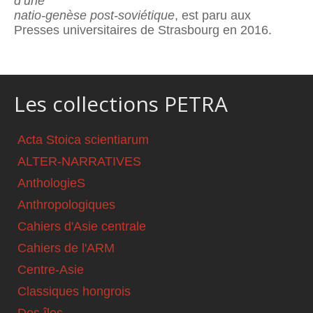
d’une
natio-genèse post-soviétique
, est paru aux
Presses universitaires de Strasbourg en 2016.
Les collections PETRA
Acta Stoica scientiarum
ALTER-NARRATIVES
AnthologieS
Anthropologiques
Cahiers d'Asie centrale
Cahiers de l'ARM
Centre-Asie
Classiques hongrois