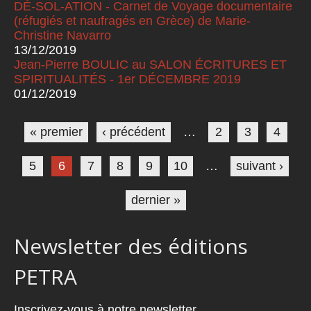
DÉ-SOL-ATION - Carnet de Voyage documentaire
(réfugiés et naufragés en Grèce) de Marie-
Christine Navarro
13/12/2019
Jean-Pierre BOULIC au SALON ÉCRITURES ET
SPIRITUALITÉS - 1er DÉCEMBRE 2019
01/12/2019
Pages
« premier
‹ précédent
…
2
3
4
5
6
7
8
9
10
…
suivant ›
dernier »
Newsletter des éditions
PETRA
Inscrivez-vous à notre newsletter.