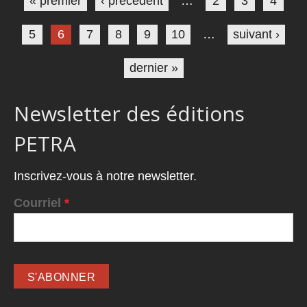
« premier
‹ précédent
…
2
3
4
5
6
7
8
9
10
…
suivant ›
dernier »
Newsletter des éditions
PETRA
Inscrivez-vous à notre newsletter.
Courriel
*