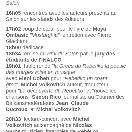
Salon
16h0
5 rencontres avec les auteurs présents au
Salon sur les stands des éditeurs
17h02
coup de cœur pour le livre de
Maya
Ombasic
"Mostarghia"
entretien avec Pierre
Glachant
18h00
dédicace
18h34
remise du
Prix du Salon
par le
jury des
étudiants de l'INALCO
19h01
table ronde
"la Grèce du Rebetiko la poésie
des marges mise en musique"
avec
Eleni Cohen
pour "
Rebètiko,un chant
grec
"
Michel Volkovitch
auteur, traducteur
pour "
La découverte du Rebétiko"
et "nouvelles
chansons"
Simon Rico
journaliste au Courrier des
Balkansmodérateurs
Jean Claude
Ducroux
et
Michel Volkovitch
20h33
lecture-concert avec
Michel
Volkovitch
accompagné de
Nicolas
Syros
musicien interprète de Rebètiko