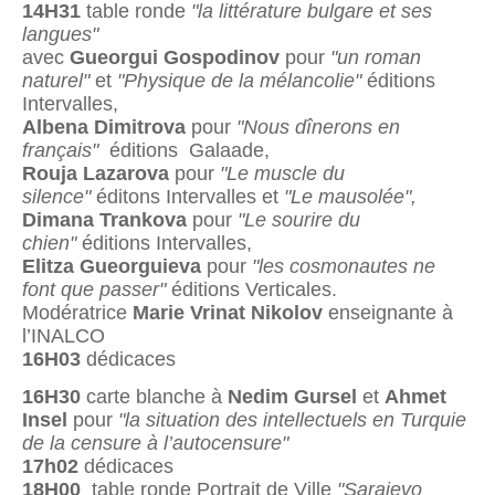
14H31
table ronde
"la littérature bulgare et ses
langues"
avec
Gueorgui Gospodinov
pour
"un roman
naturel"
et
"Physique de la mélancolie"
éditions
Intervalles,
Albena Dimitrova
pour
"Nous dînerons en
français"
éditions Galaade,
Rouja Lazarova
pour
"Le muscle du
silence"
éditons Intervalles et
"Le mausolée",
Dimana Trankova
pour
"Le sourire du
chien"
éditions Intervalles,
Elitza Gueorguieva
pour
"les cosmonautes ne
font que passer"
éditions Verticales.
Modératrice
Marie Vrinat Nikolov
enseignante à
l’INALCO
16H03
dédicaces
16H30
carte blanche à
Nedim Gursel
et
Ahmet
Insel
pour
"la situation des intellectuels en Turquie
de la censure à l’autocensure"
17h02
dédicaces
18H00
table ronde Portrait de Ville
"Sarajevo