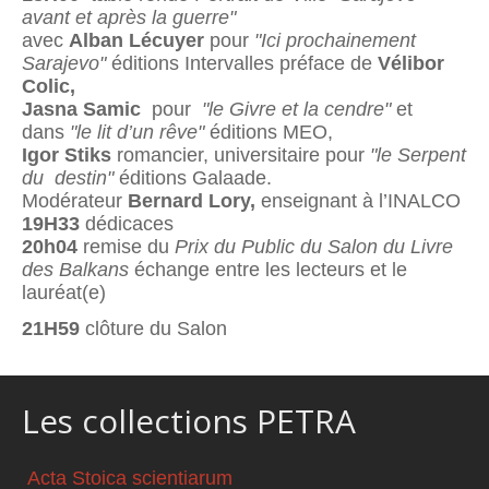
avant et après la guerre"
avec
Alban Lécuyer
pour
"Ici prochainement
Sarajevo"
éditions Intervalles préface de
Vélibor
Colic,
Jasna Samic
pour
"le Givre et la cendre"
et
dans
"le lit d’un rêve"
éditions MEO,
Igor Stiks
romancier, universitaire pour
"le Serpent
du destin"
éditions Galaade.
Modérateur
Bernard Lory,
enseignant à l’INALCO
19H33
dédicaces
20h04
remise du
Prix du Public du Salon du Livre
des Balkans
échange entre les lecteurs et le
lauréat(e)
21H59
clôture du Salon
Les collections PETRA
Acta Stoica scientiarum