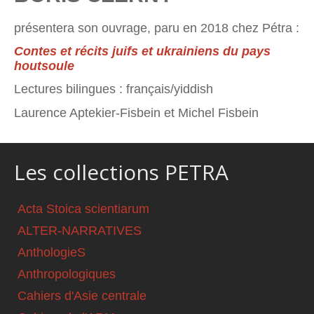
présentera son ouvrage, paru en 2018 chez Pétra :
Contes et récits juifs et ukrainiens du pays
houtsoule
Lectures bilingues : français/yiddish
Laurence Aptekier-Fisbein et Michel Fisbein
Les collections PETRA
Acta Stoica scientiarum
ALTER-NARRATIVES
AnthologieS
Anthropologiques
Cahiers d'Asie centrale