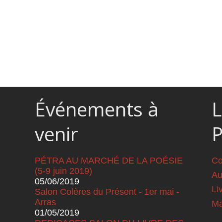
Événements à
L
venir
PÉTRA AU MARCHÉ DE LA POÉSIE
Co
(5-9 juin 2019)
Au
05/06/2019
Li
Salon Colères du Présent - 1er mai -
Arras
Ma
01/05/2019