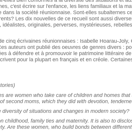
-elles bien conformes à la diversité des situations et au
, c'est écrire sur l'enfance, les liens familiaux et la ma
 dans la société réunionnaise. Sont-elles subalternes ce
érents? Les dix nouvelles de ce recueil sont aussi diverse
idéalistes, originales, perverses, mystérieuses, rebelles
de cinq écrivaines réunionnaises : Isabelle Hoarau-Joly
s auteurs ont publié des oeuvres de genres divers : po
hées à défendre et à promouvoir le patrimoine littéraire d
écrivent pour la plupart en français et en créole. Certaine
tories)
es are women who take care of children and homes that ar
t of second moms, which they did with devotion, tendernes
e diversity of situations and changes in modern society?
n childhood, family ties and maternity. It is also to discl
ty. Are these women, who build bonds between different 