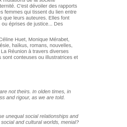
x mutations de la société
ternité. C'est dévoiler des rapports
s femmes qui tissent du lien entre
s que leurs auteures. Elles font
 ou éprises de justice... Des
, Céline Huet, Monique Mérabet,
ésie, haïkus, romans, nouvelles,
e La Réunion à travers diverses
s sont conteuses ou illustratrices et
e not theirs. In olden times, in
s and rigour, as we are told.
ose unequal social relationships and
social and cultural worlds, menial?