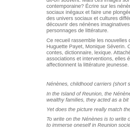
dit-on souvent. Mais ces images sont
contemporaine? Écrire sur les nénènes
sociaux inégaux et faire une plongée
des univers sociaux et cultures diff
découvrir des nénènes imaginatives, 
personnages de littérature.
Ce recueil rassemble les nouvelles 
Huguette Payet, Monique Séverin. Ce
contes, dictionnaire, lexique. Attac
associations et interventions, elles 
affectionnent la littérature jeunesse.
Nénènes, childhood carriers (short s
In the Island of Reunion, the Nénèn
wealthy families, they acted as a bi
Yet does the picture really match th
To write on the Nénènes is to write o
to immerse oneself in Reunion socie