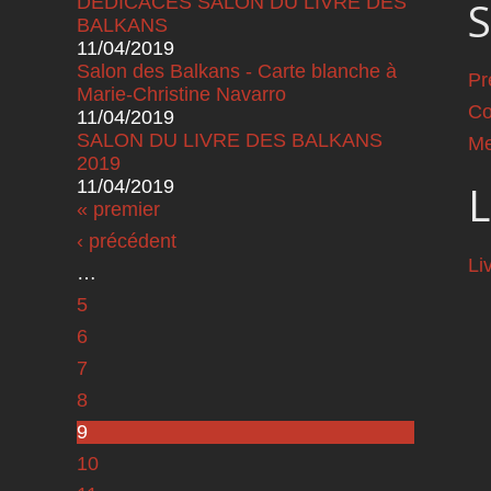
DEDICACES SALON DU LIVRE DES
S
BALKANS
11/04/2019
Salon des Balkans - Carte blanche à
Pr
Marie-Christine Navarro
Co
11/04/2019
SALON DU LIVRE DES BALKANS
Me
2019
11/04/2019
L
Pages
« premier
‹ précédent
Li
…
5
6
7
8
9
10