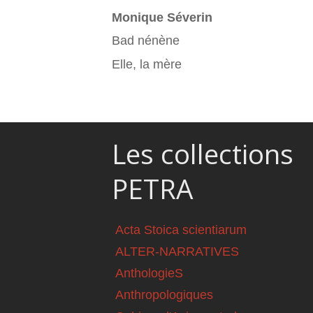
Monique Séverin
Bad nénène
Elle, la mère
Les collections
PETRA
Acta Stoica scientiarum
ALTER-NARRATIVES
AnthologieS
Anthropologiques