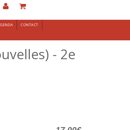
GENDA
CONTACT
velles) - 2e
17.00€