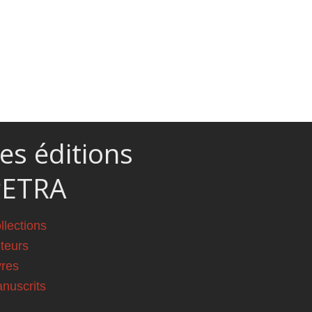
es éditions
PETRA
llections
teurs
vres
nuscrits