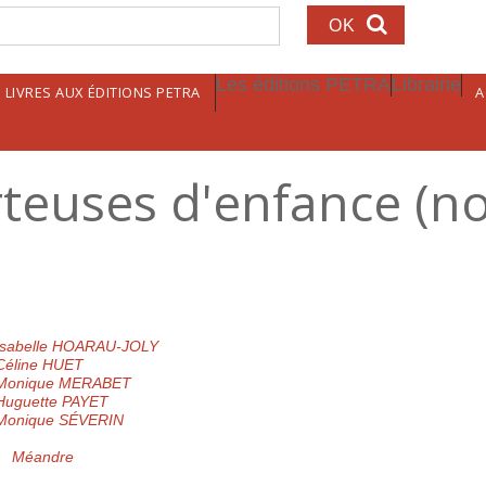
echerche
Les éditions PETRA
Librairie
LIVRES AUX ÉDITIONS PETRA
A
euses d'enfance (nou
Isabelle HOARAU-JOLY
Céline HUET
Monique MERABET
Huguette PAYET
Monique SÉVERIN
Méandre