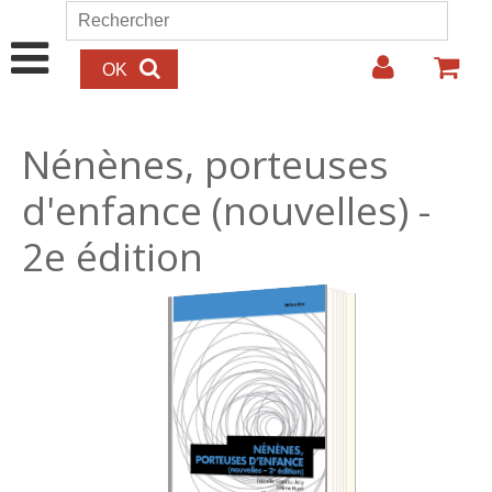
Aller au contenu principal
Rechercher
Formulaire de recherche
Nénènes, porteuses
d'enfance (nouvelles) -
2e édition
17.00€