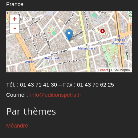
France
+
-
Leaflet
| OSM Mapnik
Tél. : 01 43 71 41 30 – Fax : 01 43 70 62 25
Courriel :
info@editionspetra.fr
Par thèmes
Méandre