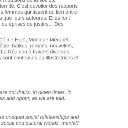
x mutations de la société
ternité. C'est dévoiler des rapports
s femmes qui tissent du lien entre
s que leurs auteures. Elles font
 ou éprises de justice... Des
, Céline Huet, Monique Mérabet,
ésie, haïkus, romans, nouvelles,
e La Réunion à travers diverses
s sont conteuses ou illustratrices et
e not theirs. In olden times, in
s and rigour, as we are told.
ose unequal social relationships and
social and cultural worlds, menial?