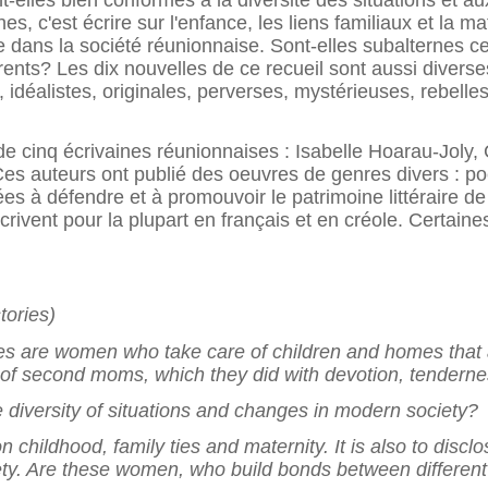
-elles bien conformes à la diversité des situations et au
, c'est écrire sur l'enfance, les liens familiaux et la ma
 dans la société réunionnaise. Sont-elles subalternes ce
érents? Les dix nouvelles de ce recueil sont aussi diverse
idéalistes, originales, perverses, mystérieuses, rebelles
de cinq écrivaines réunionnaises : Isabelle Hoarau-Joly
s auteurs ont publié des oeuvres de genres divers : po
hées à défendre et à promouvoir le patrimoine littéraire d
écrivent pour la plupart en français et en créole. Certaine
tories)
es are women who take care of children and homes that ar
t of second moms, which they did with devotion, tendernes
e diversity of situations and changes in modern society?
n childhood, family ties and maternity. It is also to discl
ty. Are these women, who build bonds between different 