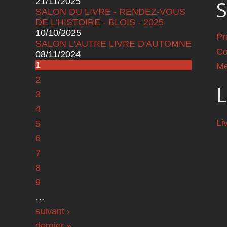
21/11/2025
S
SALON DU LIVRE - RENDEZ-VOUS
DE L'HISTOIRE - BLOIS - 2025
10/10/2025
Pr
SALON L'AUTRE LIVRE D'AUTOMNE
Co
08/11/2024
Pages
1
Me
2
L
3
4
Li
5
6
7
8
9
…
suivant ›
dernier »