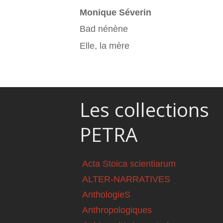
Monique Séverin
Bad nénène
Elle, la mère
Les collections
PETRA
Acta Stoica scientiarum
ALTER-NARRATIVES
AnthologieS
Anthropologiques