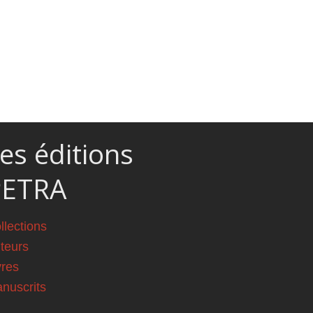
es éditions
PETRA
llections
teurs
vres
nuscrits