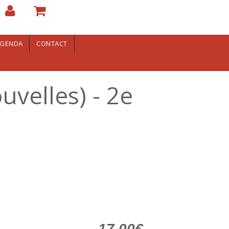
GENDA
CONTACT
velles) - 2e
17.00€