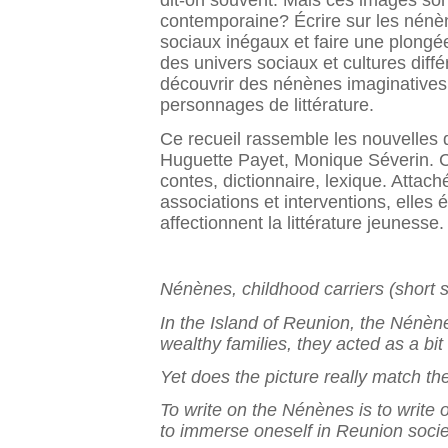
dit-on souvent. Mais ces images sont
contemporaine? Écrire sur les nénènes
sociaux inégaux et faire une plongée
des univers sociaux et cultures diff
découvrir des nénènes imaginatives, 
personnages de littérature.
Ce recueil rassemble les nouvelles 
Huguette Payet, Monique Séverin. Ce
contes, dictionnaire, lexique. Attac
associations et interventions, elles 
affectionnent la littérature jeunesse.
Nénènes, childhood carriers (short s
In the Island of Reunion, the Nénèn
wealthy families, they acted as a bi
Yet does the picture really match th
To write on the Nénènes is to write o
to immerse oneself in Reunion socie