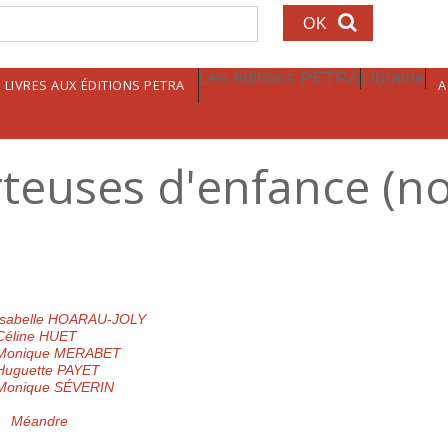
echerche
Les éditions PETRA
Librairie
LIVRES AUX ÉDITIONS PETRA
A
euses d'enfance (nou
Isabelle HOARAU-JOLY
Céline HUET
Monique MERABET
Huguette PAYET
Monique SÉVERIN
Méandre