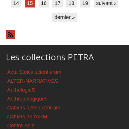
14
15
16
17
18
19
suivant ›
dernier »
Les collections PETRA
Acta Stoica scientiarum
ALTER-NARRATIVES
AnthologieS
Anthropologiques
Cahiers d'Asie centrale
Cahiers de l'ARM
Centre-Asie