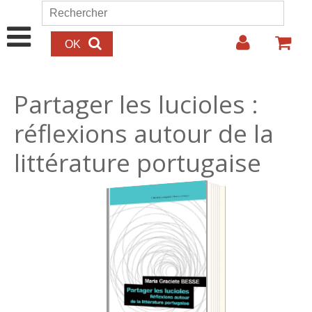
Aller au contenu principal
Rechercher
Formulaire de recherche
Partager les lucioles :
réflexions autour de la
littérature portugaise
25.00€