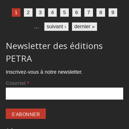
Pages
1
2
3
4
5
6
7
8
9
…
suivant ›
dernier »
Newsletter des éditions
PETRA
Inscrivez-vous à notre newsletter.
Courriel
*