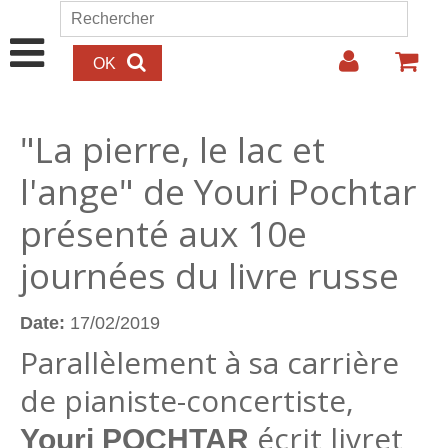
Aller au contenu principal
Rechercher
Formulaire de recherche
"La pierre, le lac et
l'ange" de Youri Pochtar
présenté aux 10e
journées du livre russe
Date:
17/02/2019
Parallèlement à sa carrière
de pianiste-concertiste,
écrit livret
Youri POCHTAR