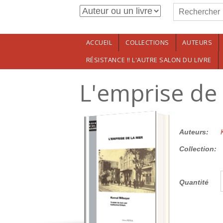
Formulaire de r
Aller au contenu principal
Rechercher
ACCUEIL
COLLECTIONS
AUTEURS
RÉSISTANCE !! L'AUTRE SALON DU LIVRE
L'emprise de
15.00€
Auteurs:
Collection:
Quantité