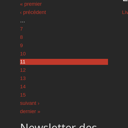
Pages
« premier
‹ précédent
Li
…
7
8
9
10
11
12
13
14
15
suivant ›
dernier »
Newsletter des