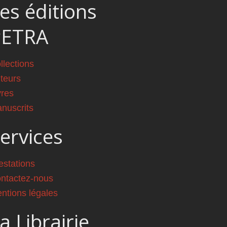
es éditions
PETRA
llections
teurs
vres
nuscrits
ervices
estations
ntactez-nous
ntions légales
a Librairie