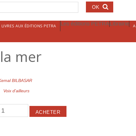
echerche
Les éditions PETRA
Librairie
LIVRES AUX ÉDITIONS PETRA
A
 la mer
Kemal BILBASAR
Voix d'ailleurs