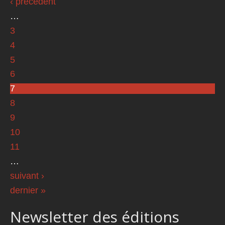
‹ précédent
…
3
4
5
6
7
8
9
10
11
…
suivant ›
dernier »
Newsletter des éditions