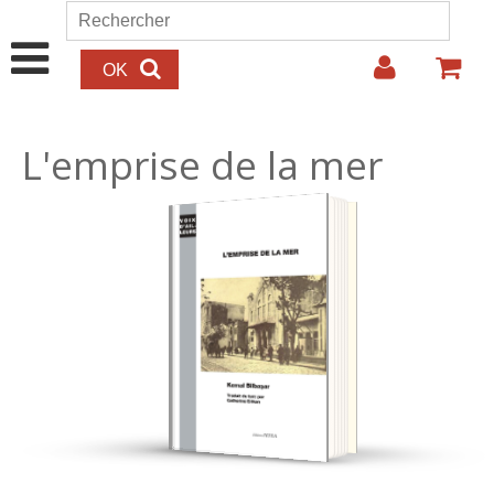
Aller au contenu principal
Rechercher
Formulaire de recherche
L'emprise de la mer
15.00€