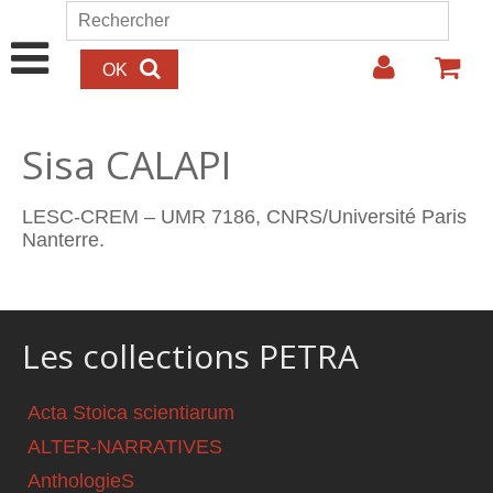
Aller au contenu principal
Rechercher
Formulaire de recherche
Sisa CALAPI
LESC-CREM – UMR 7186, CNRS/Université Paris
Nanterre.
Les collections PETRA
Acta Stoica scientiarum
ALTER-NARRATIVES
AnthologieS