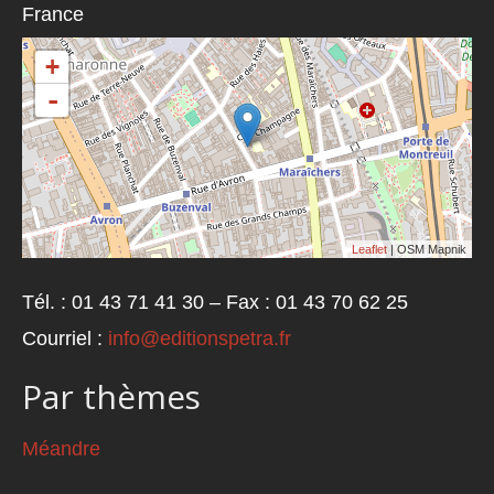
France
+
-
Leaflet
| OSM Mapnik
Tél. : 01 43 71 41 30 – Fax : 01 43 70 62 25
Courriel :
info@editionspetra.fr
Par thèmes
Méandre