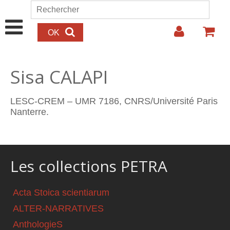
Aller au contenu principal
Rechercher
Formulaire de recherche
Sisa CALAPI
LESC-CREM – UMR 7186, CNRS/Université Paris
Nanterre.
Les collections PETRA
Acta Stoica scientiarum
ALTER-NARRATIVES
AnthologieS