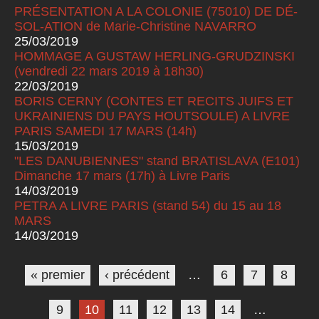
PRÉSENTATION A LA COLONIE (75010) DE DÉ-
SOL-ATION de Marie-Christine NAVARRO
25/03/2019
HOMMAGE A GUSTAW HERLING-GRUDZINSKI
(vendredi 22 mars 2019 à 18h30)
22/03/2019
BORIS CERNY (CONTES ET RECITS JUIFS ET
UKRAINIENS DU PAYS HOUTSOULE) A LIVRE
PARIS SAMEDI 17 MARS (14h)
15/03/2019
"LES DANUBIENNES" stand BRATISLAVA (E101)
Dimanche 17 mars (17h) à Livre Paris
14/03/2019
PETRA A LIVRE PARIS (stand 54) du 15 au 18
MARS
14/03/2019
Pages
« premier
‹ précédent
…
6
7
8
9
10
11
12
13
14
…