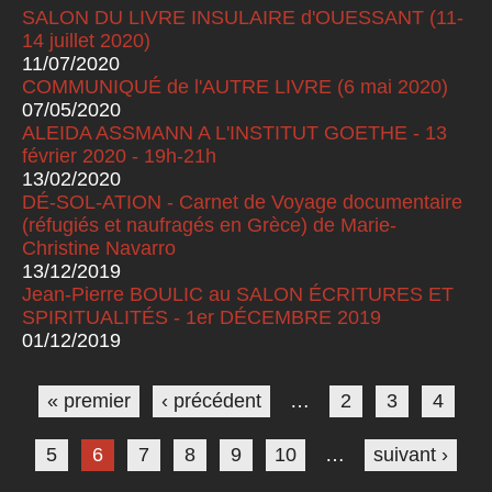
SALON DU LIVRE INSULAIRE d'OUESSANT (11-
14 juillet 2020)
11/07/2020
COMMUNIQUÉ de l'AUTRE LIVRE (6 mai 2020)
07/05/2020
ALEIDA ASSMANN A L'INSTITUT GOETHE - 13
février 2020 - 19h-21h
13/02/2020
DÉ-SOL-ATION - Carnet de Voyage documentaire
(réfugiés et naufragés en Grèce) de Marie-
Christine Navarro
13/12/2019
Jean-Pierre BOULIC au SALON ÉCRITURES ET
SPIRITUALITÉS - 1er DÉCEMBRE 2019
01/12/2019
Pages
« premier
‹ précédent
…
2
3
4
5
6
7
8
9
10
…
suivant ›