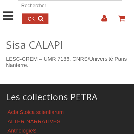
Aller au contenu principal
Rechercher
Formulaire de recherche
Sisa CALAPI
LESC-CREM – UMR 7186, CNRS/Université Paris
Nanterre.
Les collections PETRA
Acta Stoica scientiarum
ALTER-NARRATIVES
AnthologieS