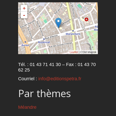
+
-
Leaflet
| OSM Mapnik
Tél. : 01 43 71 41 30 – Fax : 01 43 70
62 25
Courriel :
info@editionspetra.fr
Par thèmes
Méandre