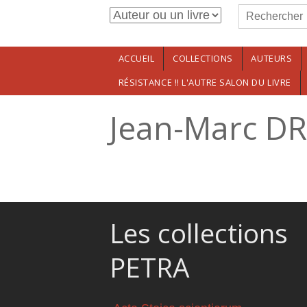
Formulaire de r
Aller au contenu principal
Rechercher
ACCUEIL
COLLECTIONS
AUTEURS
RÉSISTANCE !! L'AUTRE SALON DU LIVRE
Jean-Marc D
Les collections
PETRA