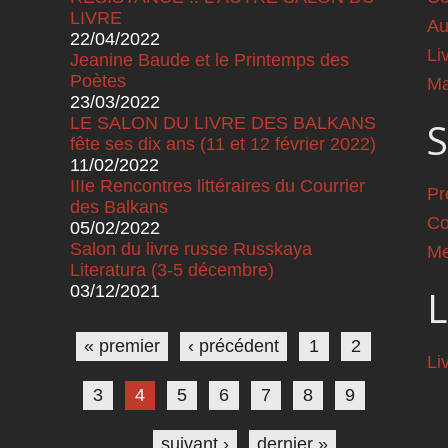
LIVRE
Au
22/04/2022
Li
Jeanine Baude et le Printemps des
Poètes
Ma
23/03/2022
LE SALON DU LIVRE DES BALKANS
S
fête ses dix ans (11 et 12 février 2022)
11/02/2022
IIIe Rencontres littéraires du Courrier
Pr
des Balkans
Co
05/02/2022
Salon du livre russe Russkaya
Me
Literatura (3-5 décembre)
03/12/2021
L
Pages
« premier
‹ précédent
1
2
Li
3
4
5
6
7
8
9
…
suivant ›
dernier »