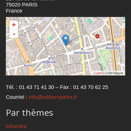
75020
PARIS
France
+
-
Leaflet
| OSM Mapnik
Tél. : 01 43 71 41 30 – Fax : 01 43 70 62 25
Courriel :
info@editionspetra.fr
Par thèmes
Méandre