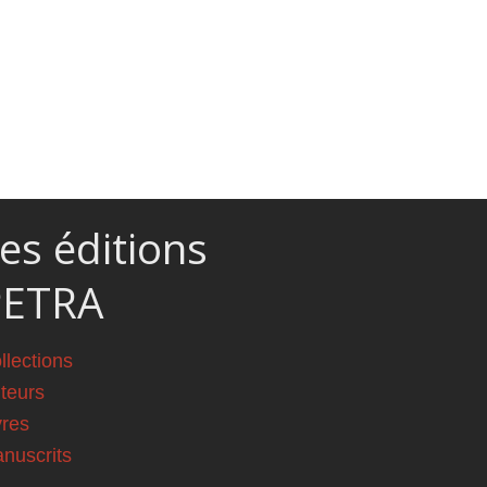
es éditions
PETRA
llections
teurs
vres
nuscrits