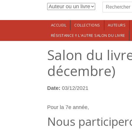
Formulaire de r
Aller au contenu principal
Rechercher
ACCUEIL
COLLECTIONS
AUTEURS
RÉSISTANCE !! L'AUTRE SALON DU LIVRE
Salon du livr
décembre)
Date:
03/12/2021
Pour la 7e année,
Nous participe