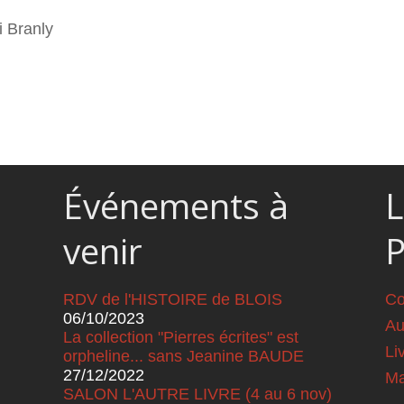
 Branly
Événements à
L
venir
RDV de l'HISTOIRE de BLOIS
Co
06/10/2023
Au
La collection "Pierres écrites" est
Li
orpheline... sans Jeanine BAUDE
27/12/2022
Ma
SALON L'AUTRE LIVRE (4 au 6 nov)