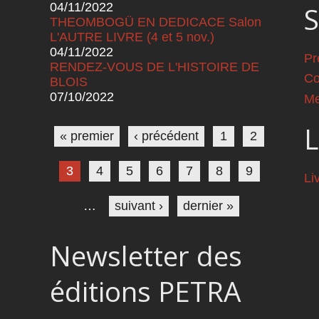
04/11/2022
S
THEOMBOGÜ EN DEDICACE Salon
L'AUTRE LIVRE (4 et 5 nov.)
04/11/2022
Pr
RENDEZ-VOUS DE L'HISTOIRE DE
Co
BLOIS
07/10/2022
Me
Pages
L
« premier
‹ précédent
1
2
3
4
5
6
7
8
9
Li
…
suivant ›
dernier »
Newsletter des
éditions PETRA