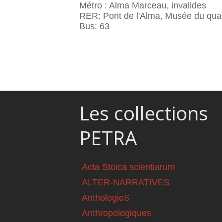
Métro : Alma Marceau, invalides
RER: Pont de l'Alma, Musée du quai
Bus: 63
Les collections
PETRA
Acta Stoica scientiarum
ALTER-NARRATIVES
AnthologieS
Anthropologiques