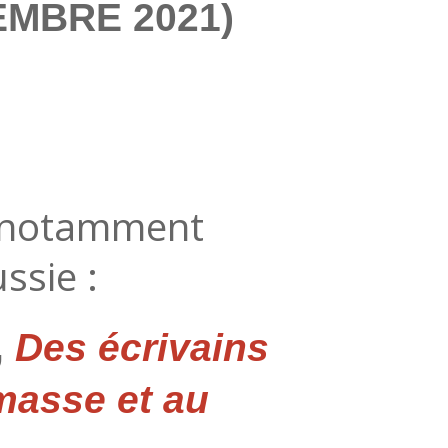
CEMBRE 2021)
r notamment
ussie :
,
Des écrivains
masse et au