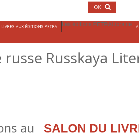
echerche
Les éditions PETRA
Librairie
LIVRES AUX ÉDITIONS PETRA
A
e russe Russkaya Lite
rons au
SALON DU LIV