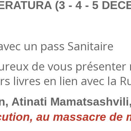
TERATURA
(3 - 4 - 5 DE
avec un pass Sanitaire
ureux de vous présente
s livres en lien avec la R
, Atinati Mamatsashvili
écution, au massacre de 