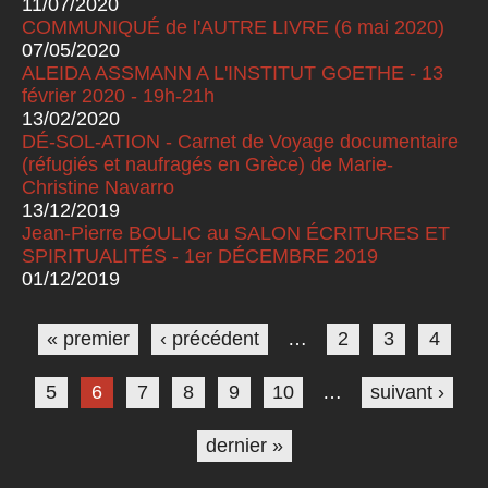
11/07/2020
COMMUNIQUÉ de l'AUTRE LIVRE (6 mai 2020)
07/05/2020
ALEIDA ASSMANN A L'INSTITUT GOETHE - 13
février 2020 - 19h-21h
13/02/2020
DÉ-SOL-ATION - Carnet de Voyage documentaire
(réfugiés et naufragés en Grèce) de Marie-
Christine Navarro
13/12/2019
Jean-Pierre BOULIC au SALON ÉCRITURES ET
SPIRITUALITÉS - 1er DÉCEMBRE 2019
01/12/2019
Pages
« premier
‹ précédent
…
2
3
4
5
6
7
8
9
10
…
suivant ›
dernier »