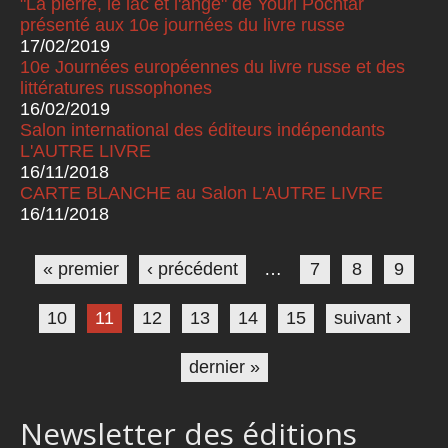
"La pierre, le lac et l'ange" de Youri Pochtar
présenté aux 10e journées du livre russe
17/02/2019
10e Journées européennes du livre russe et des
littératures russophones
16/02/2019
Salon international des éditeurs indépendants
L'AUTRE LIVRE
16/11/2018
CARTE BLANCHE au Salon L'AUTRE LIVRE
16/11/2018
Pages
« premier
‹ précédent
…
7
8
9
10
11
12
13
14
15
suivant ›
dernier »
Newsletter des éditions