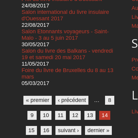
24/08/2017
Au
Salon international du livre insulaire
Li
d'Ouessant 2017
22/08/2017
Ma
Salon Etonnants voyageurs - Saint-
Malo - 3 au 5 juin 2017
S
30/05/2017
Salon du livre des Balkans - vendredi
19 et samedi 20 mai 2017
Pr
11/05/2017
Co
Foire du livre de Bruxelles du 8 au 13
mars
Me
05/03/2017
Pages
L
« premier
‹ précédent
…
8
Li
9
10
11
12
13
14
15
16
suivant ›
dernier »