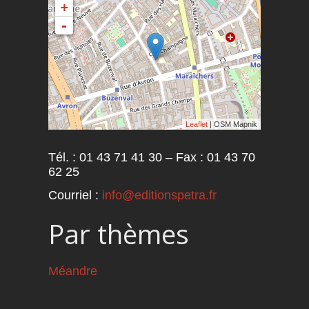
+
-
Leaflet
| OSM Mapnik
Tél. : 01 43 71 41 30 – Fax : 01 43 70
62 25
Courriel :
info@editionspetra.fr
Par thèmes
Méandre