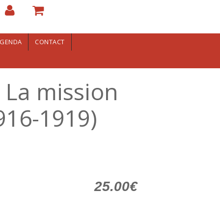
GENDA
CONTACT
" La mission
916-1919)
25.00€