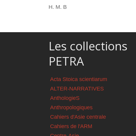
H. M. B
Les collections
PETRA
Acta Stoica scientiarum
ALTER-NARRATIVES
AnthologieS
Anthropologiques
Cahiers d'Asie centrale
Cahiers de l'ARM
Centre-Asie