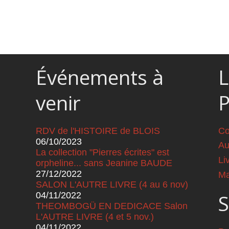
Événements à
L
venir
RDV de l'HISTOIRE de BLOIS
Co
06/10/2023
Au
La collection "Pierres écrites" est
Li
orpheline... sans Jeanine BAUDE
27/12/2022
Ma
SALON L'AUTRE LIVRE (4 au 6 nov)
04/11/2022
S
THEOMBOGÜ EN DEDICACE Salon
L'AUTRE LIVRE (4 et 5 nov.)
04/11/2022