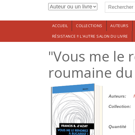
Formulaire de r
Aller au contenu principal
Rechercher
ACCUEIL
COLLECTIONS
AUTEURS
RÉSISTANCE !! L'AUTRE SALON DU LIVRE
"Vous me le r
roumaine du 
25.00€
Auteurs:
Collection:
Quantité