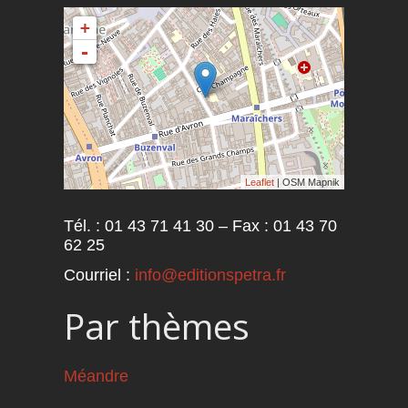
+
-
Leaflet
| OSM Mapnik
Tél. : 01 43 71 41 30 – Fax : 01 43 70
62 25
Courriel :
info@editionspetra.fr
Par thèmes
Méandre