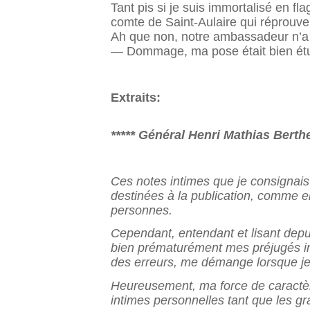
Tant pis si je suis immortalisé en fla
comte de Saint-Aulaire qui réprouve 
Ah que non, notre ambassadeur n’a ri
— Dommage, ma pose était bien étud
Extraits:
***** Général Henri Mathias Berthe
Ces notes intimes que je consignais
destinées à la publi
cation, comme en
personnes.
Cependant, entendant et lisant depuis
bien prématu
rément mes préjugés ini
des erreurs, me démange lors
que je
Heureusement, ma force de caractèr
intimes personnelles tant que les 