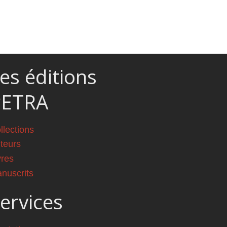
es éditions
PETRA
llections
teurs
vres
nuscrits
ervices