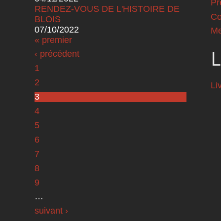
Pr
RENDEZ-VOUS DE L'HISTOIRE DE
Co
BLOIS
07/10/2022
Me
Pages
« premier
L
‹ précédent
1
2
Li
3
4
5
6
7
8
9
…
suivant ›