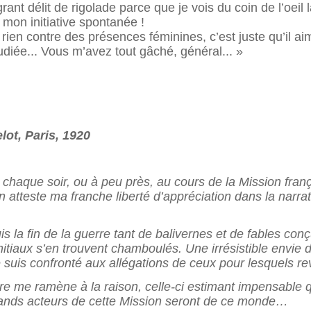
grant délit de rigolade parce que je vois du coin de l’oeil
mon initiative spontanée !
en contre des présences féminines, c’est juste qu’il aim
iée... Vous m’avez tout gâché, général... »
lot, Paris, 1920
 chaque soir, ou à peu près, au cours de la Mission fra
 atteste ma franche liberté d’appréciation dans la narra
 la fin de la guerre tant de bali
vernes et de fables con
tiaux s’en trouvent chamboulés. Une irrésistible envie de 
 suis confronté aux allégations de ceux pour lesquels revis
e me ramène à la raison, celle-ci estimant impensable q
grands acteurs de cette Mission seront de ce monde…