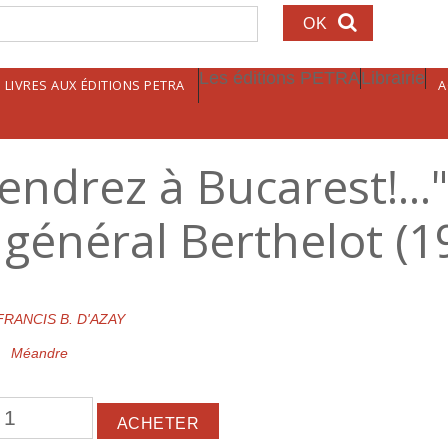
echerche
Les éditions PETRA
Librairie
LIVRES AUX ÉDITIONS PETRA
A
endrez à Bucarest!...
général Berthelot (1
FRANCIS B. D'AZAY
Méandre