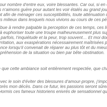
our nombre d’entre eux, voire bles
santes.
Car oui, si en
n’aimons guère pour autant les voir étalés au grand jo
 afin de ménager ces susceptibilités, toute atténuation
s milieux dans lesquels nous vivions au cours de ces pér
ribue à rendre palpable la perception de ces temps, ces li
t à euphoriser toute une troupe malheureusement plus suje
e parfois, l’inquiétude et la peur, trop souvent… Et moi don
ritation, aux exas
pérations nécessairement maîtrisées 
ance lorsqu’il convenait de réparer au plus tôt et du mie
préhension de la situation ou bien par bête obstination.
te que cette ambiance soit entiè
rement respectée, que ch
 avec le soin d’éviter des blessures d’amour-propre, j’im
après mon décès. Dans ce futur, les passions seront sûre
é. Hormis ces fameux historiens enivrés de sensationnel qu