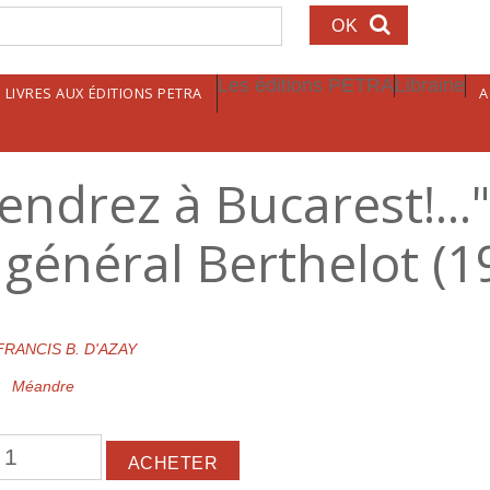
echerche
Les éditions PETRA
Librairie
LIVRES AUX ÉDITIONS PETRA
A
endrez à Bucarest!...
général Berthelot (1
FRANCIS B. D'AZAY
Méandre