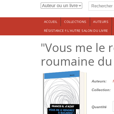
Formulaire de r
Aller au contenu principal
Rechercher
ACCUEIL
COLLECTIONS
AUTEURS
RÉSISTANCE !! L'AUTRE SALON DU LIVRE
"Vous me le r
roumaine du 
25.00€
Auteurs:
Collection:
Quantité