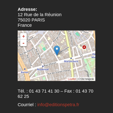
Adresse:
12 Rue de la Réunion
75020
PARIS
France
+
-
Leaflet
| OSM Mapnik
Tél. : 01 43 71 41 30 – Fax : 01 43 70
62 25
Courriel :
info@editionspetra.fr