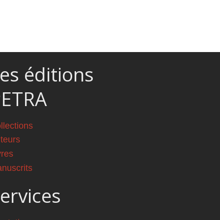
es éditions
PETRA
llections
teurs
vres
nuscrits
ervices