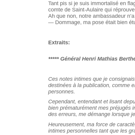
Tant pis si je suis immortalisé en fla
comte de Saint-Aulaire qui réprouve 
Ah que non, notre ambassadeur n’a ri
— Dommage, ma pose était bien étud
Extraits:
***** Général Henri Mathias Berthe
Ces notes intimes que je consignais
destinées à la publi
cation, comme en
personnes.
Cependant, entendant et lisant depuis
bien prématu
rément mes préjugés ini
des erreurs, me démange lors
que je
Heureusement, ma force de caractèr
intimes personnelles tant que les 