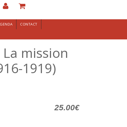
GENDA
CONTACT
" La mission
916-1919)
25.00€