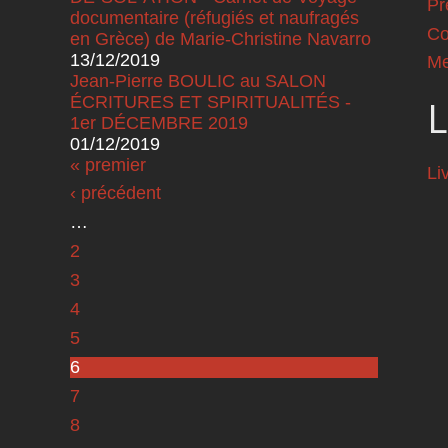
Pr
documentaire (réfugiés et naufragés
Co
en Grèce) de Marie-Christine Navarro
13/12/2019
Me
Jean-Pierre BOULIC au SALON
ÉCRITURES ET SPIRITUALITÉS -
L
1er DÉCEMBRE 2019
01/12/2019
Pages
« premier
Li
‹ précédent
…
2
3
4
5
6
7
8