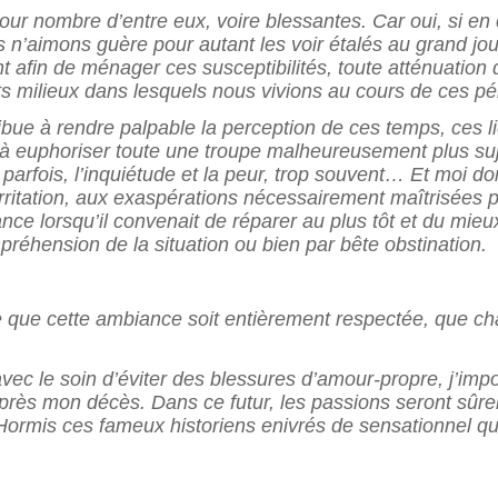
our nombre d’entre eux, voire bles
santes.
Car oui, si en
n’aimons guère pour autant les voir étalés au grand jo
 afin de ménager ces susceptibilités, toute atténuation
s milieux dans lesquels nous vivions au cours de ces pér
ribue à rendre palpable la perception de ces temps, ces li
t à euphoriser toute une troupe malheureusement plus suje
e parfois, l’inquiétude et la peur, trop souvent… Et moi don
ritation, aux exas
pérations nécessairement maîtrisées 
ance lorsqu’il convenait de réparer au plus tôt et du mie
préhension de la situation ou bien par bête obstination.
te que cette ambiance soit entiè
rement respectée, que ch
 avec le soin d’éviter des blessures d’amour-propre, j’im
après mon décès. Dans ce futur, les passions seront sûre
é. Hormis ces fameux historiens enivrés de sensationnel qu