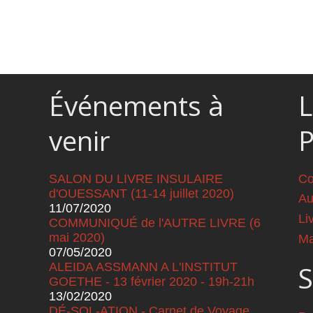
Événements à
L
venir
SALON DU LIVRE INSULAIRE
Co
d'OUESSANT (11-14 juillet 2020)
Au
11/07/2020
Li
COMMUNIQUÉ de l'AUTRE LIVRE (6
mai 2020)
Ma
07/05/2020
ALEIDA ASSMANN A L'INSTITUT
S
GOETHE - 13 février 2020 - 19h-21h
13/02/2020
DÉ-SOL-ATION - Carnet de Voyage