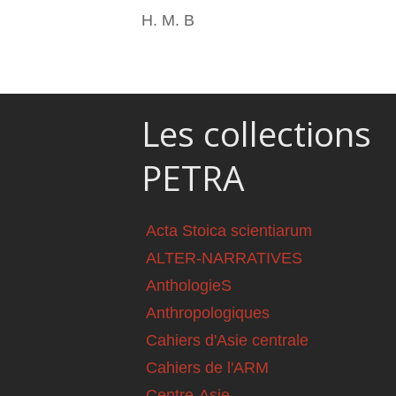
H. M. B
Les collections
PETRA
Acta Stoica scientiarum
ALTER-NARRATIVES
AnthologieS
Anthropologiques
Cahiers d'Asie centrale
Cahiers de l'ARM
Centre-Asie