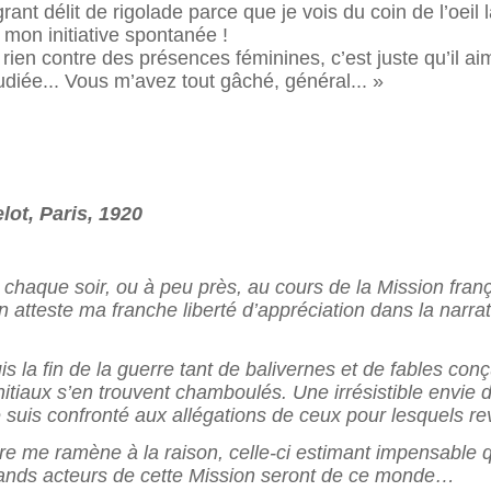
grant délit de rigolade parce que je vois du coin de l’oeil
mon initiative spontanée !
en contre des présences féminines, c’est juste qu’il aim
iée... Vous m’avez tout gâché, général... »
lot, Paris, 1920
 chaque soir, ou à peu près, au cours de la Mission fra
 atteste ma franche liberté d’appréciation dans la narra
 la fin de la guerre tant de bali
vernes et de fables con
tiaux s’en trouvent chamboulés. Une irrésistible envie de 
 suis confronté aux allégations de ceux pour lesquels revis
e me ramène à la raison, celle-ci estimant impensable q
grands acteurs de cette Mission seront de ce monde…