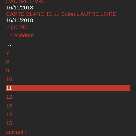
L'AUTRE LIVRE
16/11/2018
CARTE BLANCHE au Salon L'AUTRE LIVRE
16/11/2018
« premier
Pages
‹ précédent
…
7
8
9
10
11
12
13
14
15
suivant ›