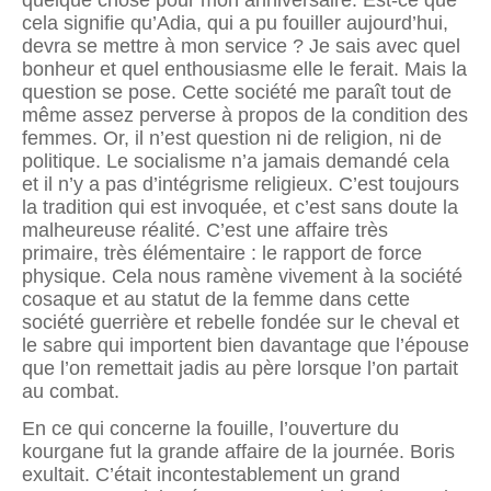
quelque chose pour mon anniversaire. Est-ce que
cela signifie qu’Adia, qui a pu fouiller aujourd’hui,
devra se mettre à mon service ? Je sais avec quel
bonheur et quel enthou­siasme elle le ferait. Mais la
question se pose. Cette société me paraît tout de
même assez perverse à propos de la condition des
femmes. Or, il n’est question ni de religion, ni de
politique. Le socialisme n’a jamais demandé cela
et il n’y a pas d’intégrisme religieux. C’est toujours
la tradition qui est invoquée, et c’est sans doute la
malheu­reuse réalité. C’est une affaire très
primaire, très élémentaire : le rap­port de force
physique. Cela nous ramène vivement à la société
cosaque et au statut de la femme dans cette
société guerrière et rebelle fondée sur le cheval et
le sabre qui importent bien davantage que l’épouse
que l’on remettait jadis au père lorsque l’on partait
au combat.
En ce qui concerne la fouille, l’ouverture du
kourgane fut la grande affaire de la journée. Boris
exultait. C’était incontestablement un grand