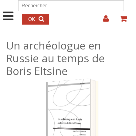
Aller au contenu principal
Rechercher
Formulaire de recherche
Un archéologue en
Russie au temps de
Boris Eltsine
25.00€