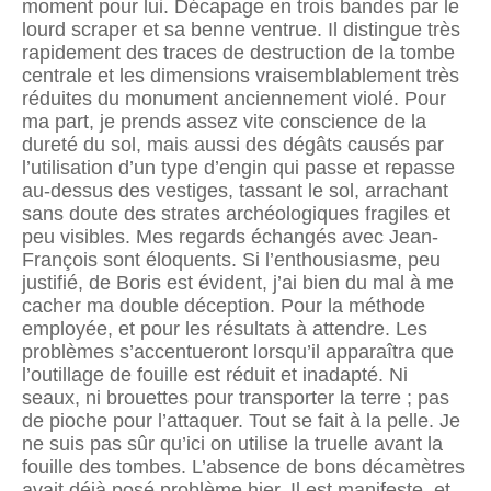
moment pour lui. Décapage en trois bandes par le
lourd scraper et sa benne ventrue. Il distingue très
rapidement des traces de destruction de la tombe
centrale et les dimensions vraisemblable­ment très
réduites du monument anciennement violé. Pour
ma part, je prends assez vite conscience de la
dureté du sol, mais aussi des dégâts causés par
l’utilisation d’un type d’engin qui passe et repasse
au-dessus des vestiges, tassant le sol, arrachant
sans doute des strates archéologiques fragiles et
peu visibles. Mes regards échangés avec Jean-
François sont éloquents. Si l’enthousiasme, peu
justifié, de Boris est évident, j’ai bien du mal à me
cacher ma double déception. Pour la méthode
employée, et pour les résultats à attendre. Les
problèmes s’accentueront lorsqu’il apparaîtra que
l’outillage de fouille est réduit et inadapté. Ni
seaux, ni brouettes pour transporter la terre ; pas
de pioche pour l’attaquer. Tout se fait à la pelle. Je
ne suis pas sûr qu’ici on utilise la truelle avant la
fouille des tombes. L’absence de bons décamètres
avait déjà posé problème hier. Il est manifeste, et