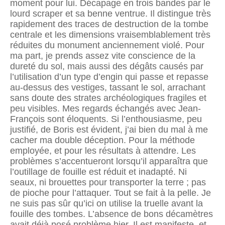
moment pour lui. Décapage en trois bandes par le
lourd scraper et sa benne ventrue. Il distingue très
rapidement des traces de destruction de la tombe
centrale et les dimensions vraisemblable­ment très
réduites du monument anciennement violé. Pour
ma part, je prends assez vite conscience de la
dureté du sol, mais aussi des dégâts causés par
l’utilisation d’un type d’engin qui passe et repasse
au-dessus des vestiges, tassant le sol, arrachant
sans doute des strates archéologiques fragiles et
peu visibles. Mes regards échangés avec Jean-
François sont éloquents. Si l’enthousiasme, peu
justifié, de Boris est évident, j’ai bien du mal à me
cacher ma double déception. Pour la méthode
employée, et pour les résultats à attendre. Les
problèmes s’accentueront lorsqu’il apparaîtra que
l’outillage de fouille est réduit et inadapté. Ni
seaux, ni brouettes pour transporter la terre ; pas
de pioche pour l’attaquer. Tout se fait à la pelle. Je
ne suis pas sûr qu’ici on utilise la truelle avant la
fouille des tombes. L’absence de bons décamètres
avait déjà posé problème hier. Il est manifeste, et