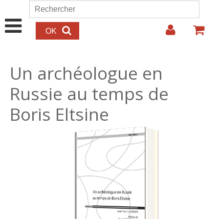
Aller au contenu principal
Rechercher
Formulaire de recherche
Un archéologue en
Russie au temps de
Boris Eltsine
25.00€