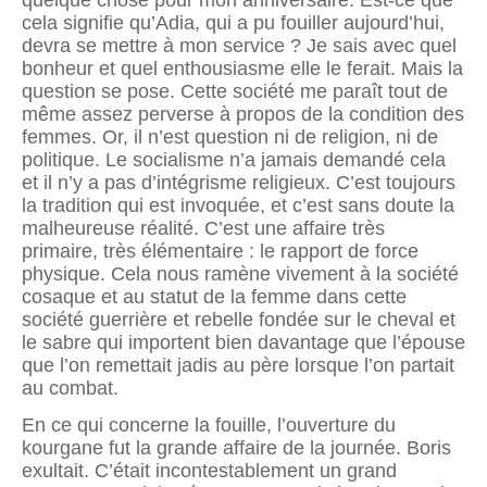
quelque chose pour mon anniversaire. Est-ce que
cela signifie qu’Adia, qui a pu fouiller aujourd’hui,
devra se mettre à mon service ? Je sais avec quel
bonheur et quel enthou­siasme elle le ferait. Mais la
question se pose. Cette société me paraît tout de
même assez perverse à propos de la condition des
femmes. Or, il n’est question ni de religion, ni de
politique. Le socialisme n’a jamais demandé cela
et il n’y a pas d’intégrisme religieux. C’est toujours
la tradition qui est invoquée, et c’est sans doute la
malheu­reuse réalité. C’est une affaire très
primaire, très élémentaire : le rap­port de force
physique. Cela nous ramène vivement à la société
cosaque et au statut de la femme dans cette
société guerrière et rebelle fondée sur le cheval et
le sabre qui importent bien davantage que l’épouse
que l’on remettait jadis au père lorsque l’on partait
au combat.
En ce qui concerne la fouille, l’ouverture du
kourgane fut la grande affaire de la journée. Boris
exultait. C’était incontestablement un grand