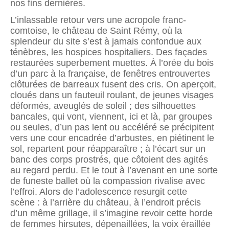
nos fins dernières.
L’inlassable retour vers une acropole franc-
comtoise, le château de Saint Rémy, où la
splendeur du site s’est à jamais confondue aux
ténèbres, les hospices hospitaliers. Des façades
restaurées superbement muettes. À l’orée du bois
d’un parc à la française, de fenêtres entrouvertes
clôturées de barreaux fusent des cris. On aperçoit,
cloués dans un fauteuil roulant, de jeunes visages
déformés, aveuglés de soleil ; des silhouettes
bancales, qui vont, viennent, ici et là, par groupes
ou seules, d’un pas lent ou accéléré se précipitent
vers une cour encadrée d’arbustes, en piétinent le
sol, repartent pour réapparaître ; à l’écart sur un
banc des corps prostrés, que côtoient des agités
au regard perdu. Et le tout à l’avenant en une sorte
de funeste ballet où la compassion rivalise avec
l’effroi. Alors de l’adolescence resurgit cette
scène : à l’arrière du château, à l’endroit précis
d’un même grillage, il s’imagine revoir cette horde
de femmes hirsutes, dépe­naillées, la voix éraillée