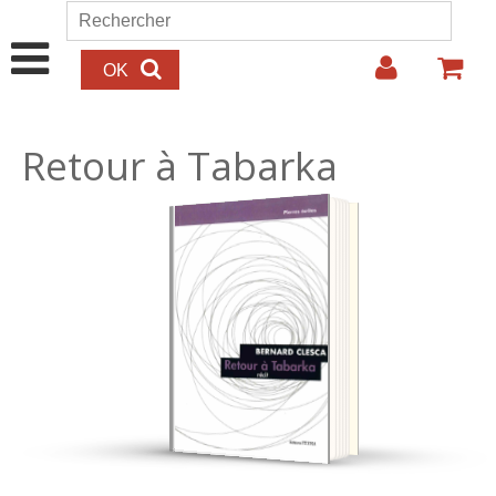
Aller au contenu principal
Rechercher
Formulaire de recherche
Retour à Tabarka
15.00€