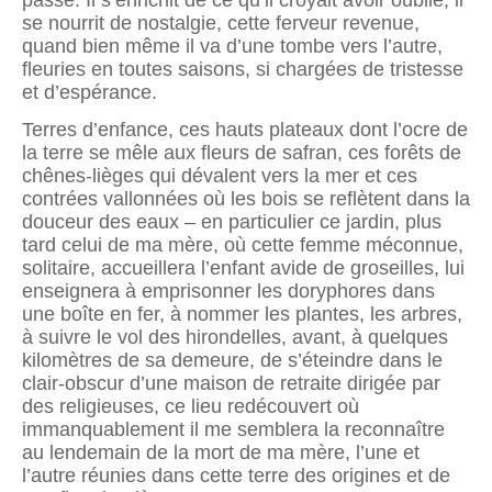
passé. Il s’enrichit de ce qu’il croyait avoir oublié, il
se nourrit de nostalgie, cette ferveur revenue,
quand bien même il va d’une tombe vers l’autre,
fleuries en toutes saisons, si chargées de tristesse
et d’espérance.
Terres d’enfance, ces hauts plateaux dont l’ocre de
la terre se mêle aux fleurs de safran, ces forêts de
chênes-lièges qui dévalent vers la mer et ces
contrées vallonnées où les bois se reflètent dans la
douceur des eaux – en particulier ce jardin, plus
tard celui de ma mère, où cette femme méconnue,
solitaire, accueillera l’enfant avide de groseilles, lui
enseignera à emprisonner les doryphores dans
une boîte en fer, à nommer les plantes, les arbres,
à suivre le vol des hirondelles, avant, à quelques
kilomètres de sa demeure, de s’éteindre dans le
clair-obscur d’une maison de retraite dirigée par
des religieuses, ce lieu redécouvert où
immanquablement il me semblera la reconnaître
au lendemain de la mort de ma mère, l’une et
l’autre réunies dans cette terre des origines et de