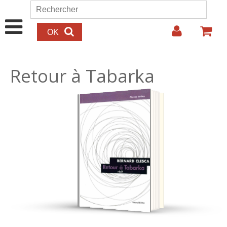
Aller au contenu principal
Rechercher
Formulaire de recherche
Retour à Tabarka
15.00€