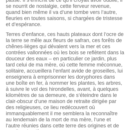
passé. Il s’enrichit de ce qu’il croyait avoir oublié, il
se nourrit de nostalgie, cette ferveur revenue,
quand bien même il va d’une tombe vers l’autre,
fleuries en toutes saisons, si chargées de tristesse
et d’espérance.
Terres d’enfance, ces hauts plateaux dont l’ocre de
la terre se mêle aux fleurs de safran, ces forêts de
chênes-lièges qui dévalent vers la mer et ces
contrées vallonnées où les bois se reflètent dans la
douceur des eaux – en particulier ce jardin, plus
tard celui de ma mère, où cette femme méconnue,
solitaire, accueillera l’enfant avide de groseilles, lui
enseignera à emprisonner les doryphores dans
une boîte en fer, à nommer les plantes, les arbres,
à suivre le vol des hirondelles, avant, à quelques
kilomètres de sa demeure, de s’éteindre dans le
clair-obscur d’une maison de retraite dirigée par
des religieuses, ce lieu redécouvert où
immanquablement il me semblera la reconnaître
au lendemain de la mort de ma mère, l’une et
l’autre réunies dans cette terre des origines et de