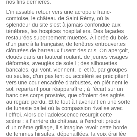
nos fins dernières.
L’inlassable retour vers une acropole franc-
comtoise, le château de Saint Rémy, où la
splendeur du site s’est à jamais confondue aux
ténèbres, les hospices hospitaliers. Des façades
restaurées superbement muettes. À l’orée du bois
d’un parc à la française, de fenêtres entrouvertes
clôturées de barreaux fusent des cris. On aperçoit,
cloués dans un fauteuil roulant, de jeunes visages
déformés, aveuglés de soleil ; des silhouettes
bancales, qui vont, viennent, ici et là, par groupes
ou seules, d’un pas lent ou accéléré se précipitent
vers une cour encadrée d’arbustes, en piétinent le
sol, repartent pour réapparaître ; à l’écart sur un
banc des corps prostrés, que côtoient des agités
au regard perdu. Et le tout à l’avenant en une sorte
de funeste ballet où la compassion rivalise avec
l’effroi. Alors de l’adolescence resurgit cette
scène : à l’arrière du château, à l’endroit précis
d’un même grillage, il s’imagine revoir cette horde
de femmes hirsutes, dépe­naillées, la voix éraillée