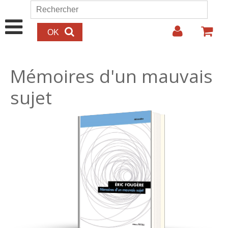
Aller au contenu principal
Rechercher
Formulaire de recherche
Mémoires d'un mauvais
sujet
22.00€