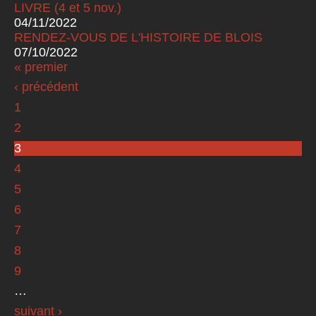
LIVRE (4 et 5 nov.)
04/11/2022
RENDEZ-VOUS DE L'HISTOIRE DE BLOIS
07/10/2022
« premier
Pages
‹ précédent
1
2
3
4
5
6
7
8
9
…
suivant ›