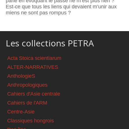
parle en évoquant le passé ne m’est plus rien ?
Est-ce que tous les liens qui devaient m’unir aux
miens ne sont pas rompus ?
Les collections PETRA
Acta Stoica scientiarum
ALTER-NARRATIVES
AnthologieS
Anthropologiques
Cahiers d'Asie centrale
Cahiers de l'ARM
Centre-Asie
Classiques hongrois