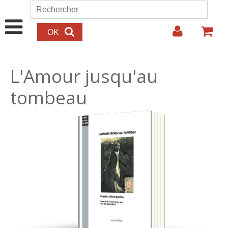
Aller au contenu principal
Rechercher
Formulaire de recherche
L'Amour jusqu'au
tombeau
29.00€