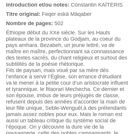
Introduction et/ou notes:
Constantin KAÏTERIS
Titre original:
Feqer eskä Mäqaber
Nombre de pages:
502
Éthiopie début du XXe siècle. Sur les Hauts
plateaux de la province du Godjam, au coeur du
pays amhara. Bezabeh, un jeune lettré, va de
maître en maître, perfectionnant sa connaissance
des textes sacrés, du chant religieux et surtout des
subtilités de la poésie rhétorique.
Fils de paysan, mais voué par sa mère dès
l’enfance à servir l’Église, son errance d’étudiant
va le mener à la petite cour d’un aristocrate influent
et tyrannique, le fitaorari Mechecha. Ce dernier et
son épouse, imbus de leurs préjugés de classe,
refusent depuis des années d’accorder la main de
leur fille unique, Seble-Wenguél,à des prétendants
jamais assez nobles pour eux. Mais le roman est
aussi un tableau critique du système social de
l’époque. On y découvre la dure vie de la
paysannerie, celle des nobles campagnards, le