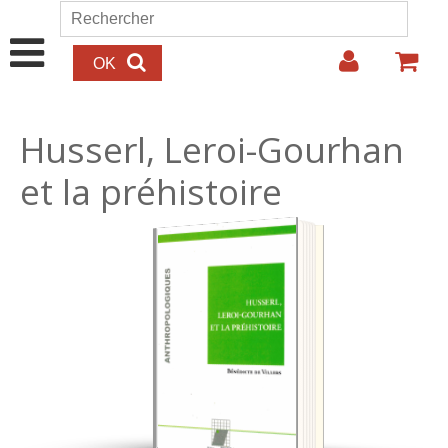
Aller au contenu principal
Rechercher
Formulaire de recherche
Husserl, Leroi-Gourhan
et la préhistoire
22.00€