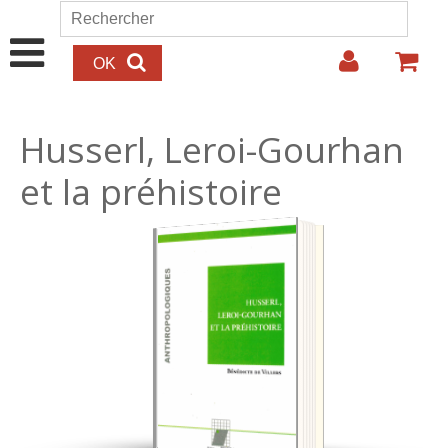
Aller au contenu principal
Rechercher
Formulaire de recherche
Husserl, Leroi-Gourhan
et la préhistoire
22.00€