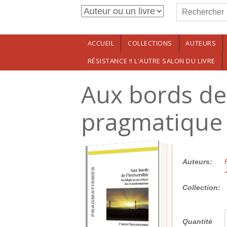
Formulaire de r
Aller au contenu principal
Rechercher
ACCUEIL
COLLECTIONS
AUTEURS
RÉSISTANCE !! L'AUTRE SALON DU LIVRE
Aux bords de 
pragmatique 
35.00€
Auteurs:
Collection:
Quantité