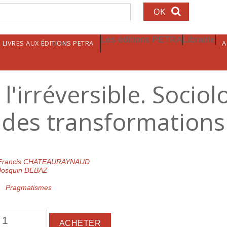
echerche
Les éditions PETRA
Librairie
LIVRES AUX ÉDITIONS PETRA
A
l'irréversible. Sociol
des transformations
Francis CHATEAURAYNAUD
Josquin DEBAZ
Pragmatismes