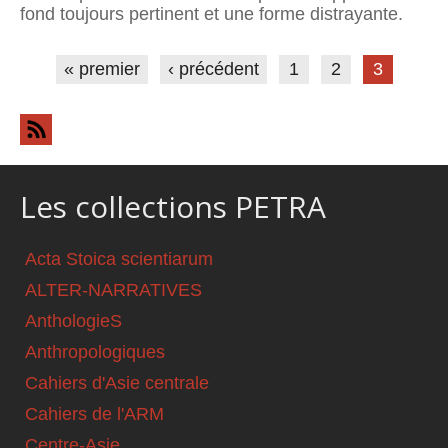
fond toujours pertinent et une forme distrayante.
Pages
« premier
‹ précédent
1
2
3
Les collections PETRA
Acta Stoica scientiarum
ALTER-NARRATIVES
AnthologieS
Anthropologiques
Cahiers d'Asie centrale
Cahiers de l'ARM
Centre-Asie