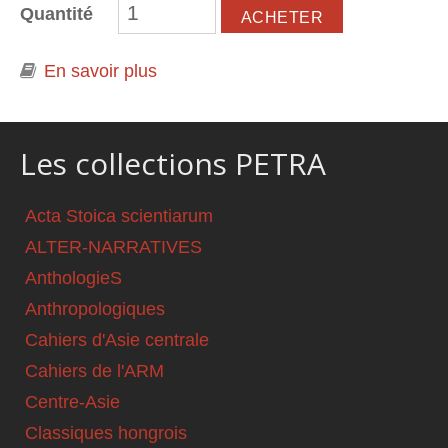
Quantité
En savoir plus
à propos de Renouveau culturel et
gestion de la diversité culturelle au
Kazakhstan. Les associations
socioculturelles tatares
Les collections PETRA
Acta Stoica scientiarum
ALTER-NARRATIVES
AnthologieS
Anthropologiques
Cahiers d'Asie centrale
Cahiers de l'ARM
Centre-Asie
Classiques hongrois