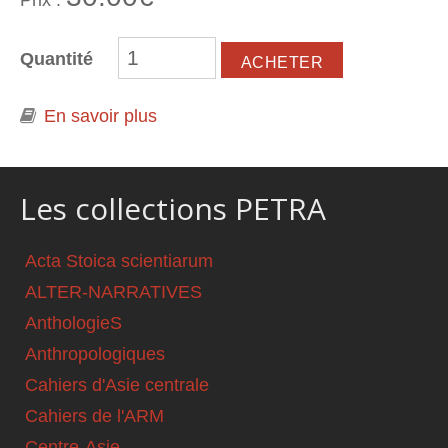
Quantité
En savoir plus
à propos de Empire, nations,
révolutions aux confins de 1917
Les collections PETRA
Acta Stoica scientiarum
ALTER-NARRATIVES
AnthologieS
Anthropologiques
Cahiers d'Asie centrale
Cahiers de l'ARM
Centre-Asie