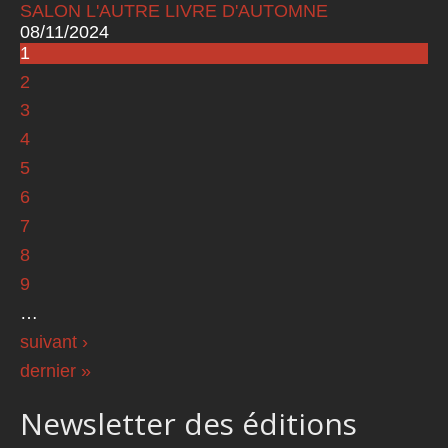
SALON L'AUTRE LIVRE D'AUTOMNE
08/11/2024
1
Pages
2
3
4
5
6
7
8
9
…
suivant ›
dernier »
Newsletter des éditions