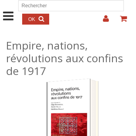
Aller au contenu principal
Rechercher
Formulaire de recherche
Empire, nations,
révolutions aux confins
de 1917
30.00€